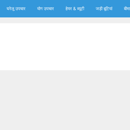
घरेलू उपचार
योग उपचार
हेयर & ब्‍यूटी
जड़ी बूटियां
बीमा