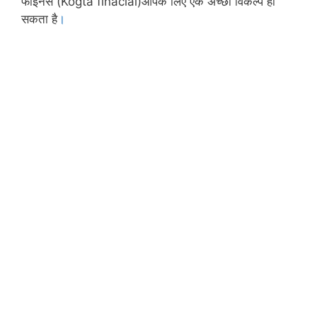
फाइनेंस (Kogta finacial)आपके लिए एक अच्छा विकल्प हो
सकता है
।