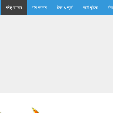
घरेलू उपचार
योग उपचार
हेयर & ब्‍यूटी
जड़ी बूटियां
बीमा