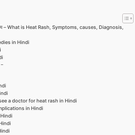
 और उपाय – What is Heat Rash, Symptoms, causes, Diagnosis,
edies in Hindi
i
di
 –
ndi
indi
to see a doctor for heat rash in Hindi
omplications in Hindi
 Hindi
 Hindi
Hindi