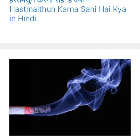
Hastmaithun Karna Sahi Hai Kya
in Hindi