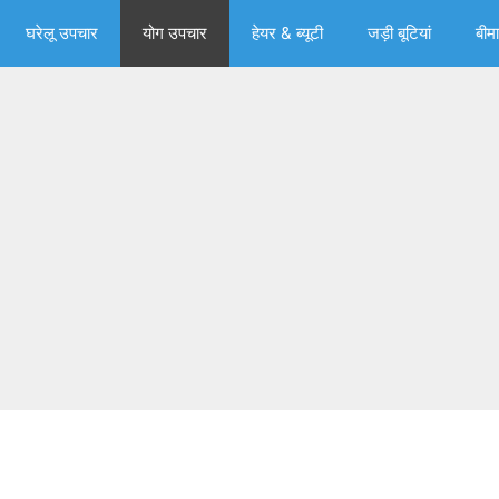
घरेलू उपचार
योग उपचार
हेयर & ब्‍यूटी
जड़ी बूटियां
बीमा