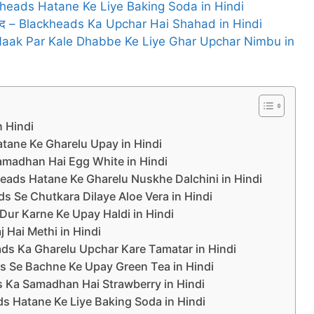
 Blackheads Hatane Ke Liye Baking Soda in Hindi
 शहद – Blackheads Ka Upchar Hai Shahad in Hindi
ंबू – Naak Par Kale Dhabbe Ke Liye Ghar Upchar Nimbu in
n Hindi
s Hatane Ke Gharelu Upay in Hindi
ds Samadhan Hai Egg White in Hindi
– Blackheads Hatane Ke Gharelu Nuskhe Dalchini in Hindi
kheads Se Chutkara Dilaye Aloe Vera in Hindi
eads Dur Karne Ke Upay Haldi in Hindi
laj Hai Methi in Hindi
ckheads Ka Gharelu Upchar Kare Tamatar in Hindi
ckheads Se Bachne Ke Upay Green Tea in Hindi
ckheads Ka Samadhan Hai Strawberry in Hindi
ckheads Hatane Ke Liye Baking Soda in Hindi