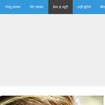
घरेलू उपचार
योग उपचार
हेयर & ब्‍यूटी
जड़ी बूटियां
बीमा