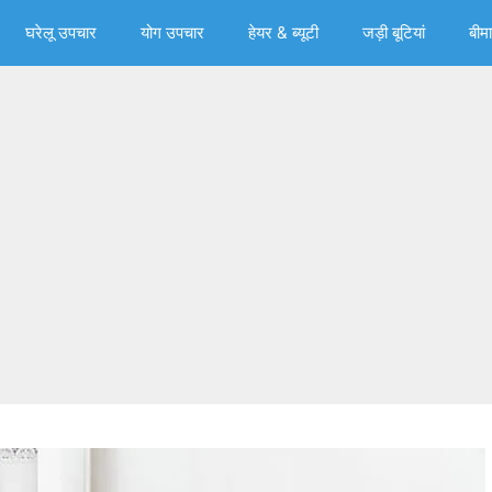
घरेलू उपचार
योग उपचार
हेयर & ब्‍यूटी
जड़ी बूटियां
बीमा