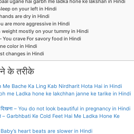
 – naye baal ugane hai garbh me ladka hone ke lakshan in Hindi
ou sleep on your left in Hindi
 Your hands are dry in Hindi
्षण – You are more aggressive in Hindi
You gain weight mostly on your tummy in Hindi
े लक्षण – You crave For savory food in Hindi
 Urine color in Hindi
– Breast changes in Hindi
नने के तरीके
है – Garbh Me Bache Ka Ling Kab Nirdharit Hota Hai in Hindi
के – Garbh me Ladka hone ke lakchhan janne ke tarike in Hindi
ें सुंदर न दिखना – You do not look beautiful in pregnancy in Hindi
होने के लक्षण – Garbhbati Ke Cold Feet Hai Me Ladka Hone Ke
धडकन – Baby’s heart beats are slower in Hindi