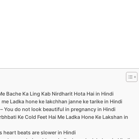
 – Garbh Me Bache Ka Ling Kab Nirdharit Hota Hai in Hindi
 – Garbh me Ladka hone ke lakchhan janne ke tarike in Hindi
दर न दिखना – You do not look beautiful in pregnancy in Hindi
े लक्षण – Garbhbati Ke Cold Feet Hai Me Ladka Hone Ke Lakshan in
Baby’s heart beats are slower in Hindi