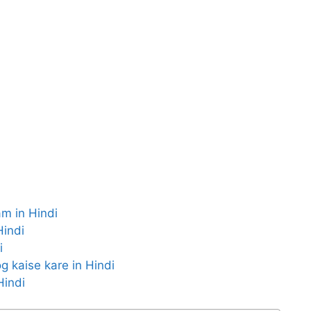
aam in Hindi
 Hindi
i
pyog kaise kare in Hindi
Hindi