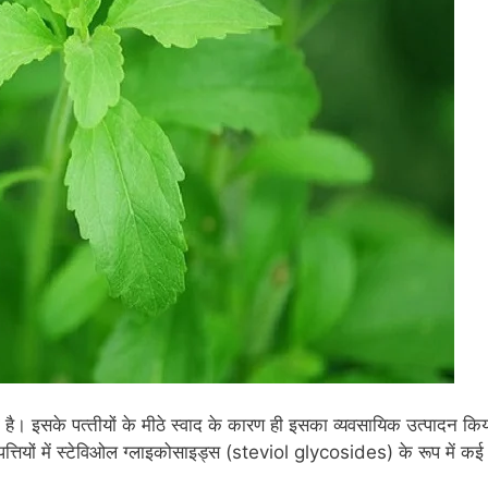
है। इसके पत्‍तीयों के मीठे स्‍वाद के कारण ही इसका व्‍यवसायिक उत्‍पादन कि
ी पत्तियों में स्‍टेविओल ग्‍लाइकोसाइड्स (steviol glycosides) के रूप में कई