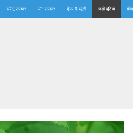
घरेलू उपचार
योग उपचार
हेयर & ब्‍यूटी
जड़ी बूटियां
बीमा